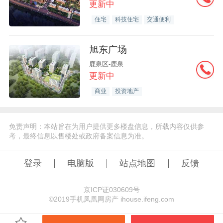
更新中
住宅
科技住宅
交通便利
旭东广场
鹿泉区-鹿泉
更新中
商业
投资地产
免责声明：本站旨在为用户提供更多楼盘信息，所载内容仅供参
考，最终信息以售楼处或政府备案信息为准。
登录
电脑版
站点地图
反馈
京ICP证030609号
©️2019手机凤凰网房产 ihouse.ifeng.com