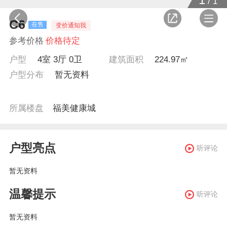
/
1
C6
在售
变价通知我
参考价格
价格待定
户型
4室 3厅 0卫
建筑面积
224.97㎡
户型分布
暂无资料
所属楼盘
福美健康城
户型亮点
听评论
暂无资料
温馨提示
听评论
暂无资料