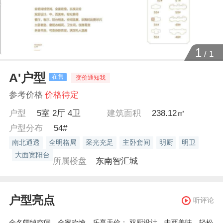
1
/
1
A'户型
在售
变价通知我
参考价格
价格待定
户型
5室 2厅 4卫
建筑面积
238.12㎡
户型分布
54#
南北通透
全明格局
采光充足
主卧套间
明厨
明卫
大面宽阳台
所属楼盘
东南智汇城
户型亮点
听评论
全名阔绰空间，全家欢愉，乐享天伦； 双厨设计，中西美味，轻松