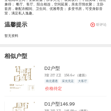
兼得； 餐厅、客厅、阳台相连，空间延展，亲友尽情欢聚； 主卧
套房，奢配衣帽间、卫生间、优雅尊贵； 多变书房，可变身影音
室，满足私人逸趣。
温馨提示
听评论
暂无资料
相似户型
D2户型
3室 2厅 2卫 156.6㎡（建面）
南北通透
采光充足
大客厅
价格待定
D1户型146.99
3室 2厅 2卫 146.99㎡（建面）