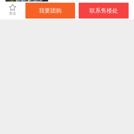
住宅
低密居所
品牌房企
我要团购
联系售楼处
关注
绿城桂语江南
裕华区-众美商圈
更新中
住宅
低密居所
品牌房企
万科翡翠四季
裕华区-众美商圈
更新中
住宅
品牌房企
免责声明：本站旨在为用户提供更多楼盘信息，所载内容仅供参
考，最终信息以售楼处或政府备案信息为准。