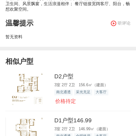
卫生间、风景飘窗，生活浪漫相伴； 餐厅链接宽阔客厅、阳台，畅
想欢聚空间。
温馨提示
听评论
暂无资料
相似户型
D2户型
3室 2厅 2卫 156.6㎡（建面）
南北通透
采光充足
大客厅
价格待定
D1户型146.99
3室 2厅 2卫 146.99㎡（建面）
南北通透
全明格局
大客厅