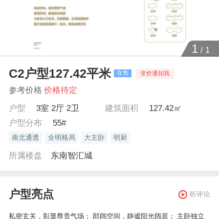
1
/
1
C2户型127.42平米
在售
变价通知我
参考价格
价格待定
户型
3室 2厅 2卫
建筑面积
127.42㎡
户型分布
55#
南北通透
全明格局
大主卧
明厨
所属楼盘
东南智汇城
户型亮点
听评论
私密玄关，彰显尊贵气场； 郎阔空间，静谧阳光阔居； 主卧独立